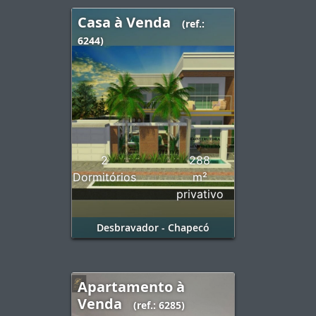
Casa à Venda
(ref.:
6244)
2
288
Dormitórios
m²
privativo
Desbravador - Chapecó
Apartamento à
Venda
(ref.: 6285)