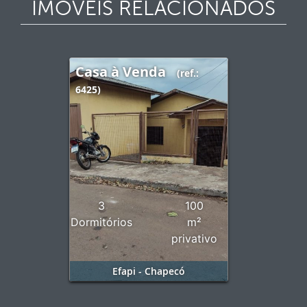
IMÓVEIS RELACIONADOS
Casa à Venda
(ref.:
6425)
3
100
Dormitórios
m²
privativo
Efapi - Chapecó