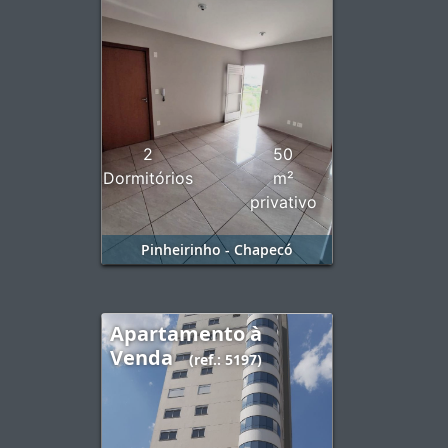
2
50
Dormitórios
m²
privativo
Pinheirinho - Chapecó
Apartamento à
Venda
(ref.: 5197)