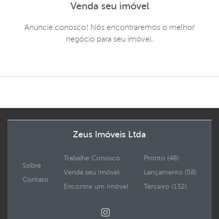
Venda seu imóvel
Anuncie conosco! Nós encontraremos o melhor
negócio para seu imóvel.
Zeus Imóveis Ltda
Trabalhe Conosco
Pronto (48)
Sobre
Venda seu Imóvel
Lançamento (58)
Contato
Encontre um Imóvel
Terceiro (132)