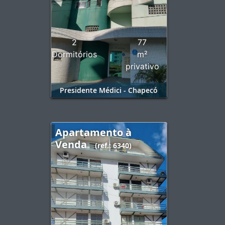
2
77
Dormitórios
m²
privativo
Presidente Médici - Chapecó
Apartamento à
Venda
(ref.: 6340)