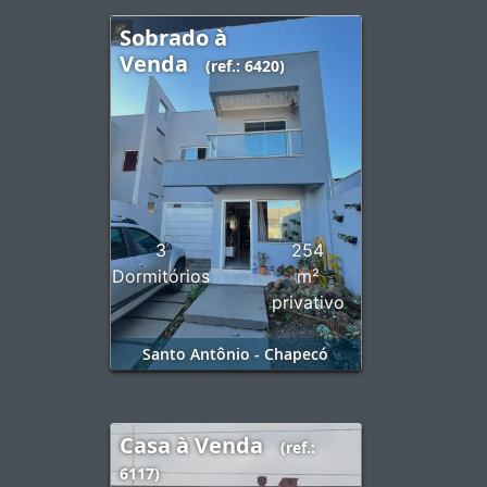
Sobrado à
Venda
(ref.: 6420)
3
254
Dormitórios
m²
privativo
Santo Antônio - Chapecó
Casa à Venda
(ref.:
6117)