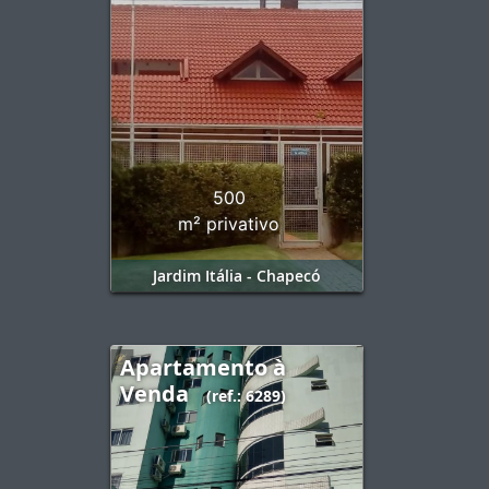
500
m² privativo
Jardim Itália - Chapecó
Apartamento à
Venda
(ref.: 6289)