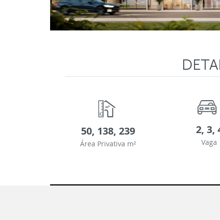
DETA
2, 3, 
50, 138, 239
Vaga
Área Privativa m²