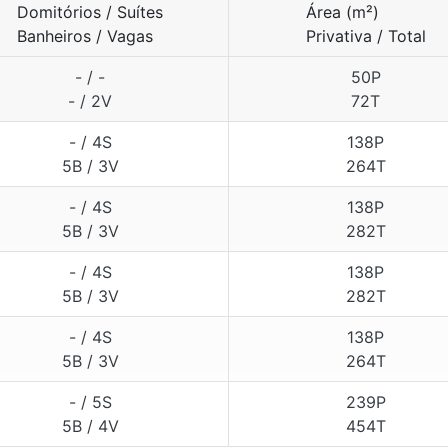
Domitórios / Suítes
Área (m²)
Banheiros / Vagas
Privativa / Total
- / -
50P
- / 2V
72T
- / 4S
138P
5B / 3V
264T
- / 4S
138P
5B / 3V
282T
- / 4S
138P
5B / 3V
282T
- / 4S
138P
5B / 3V
264T
- / 5S
239P
5B / 4V
454T