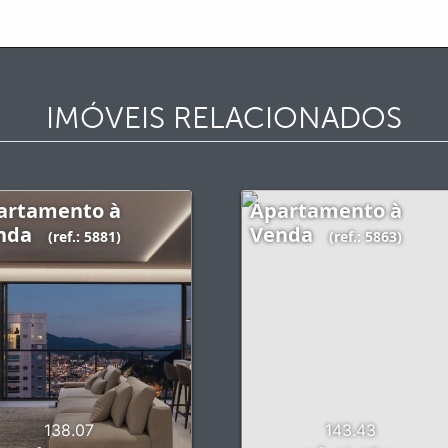
IMÓVEIS RELACIONADOS
artamento à
Apartamento à
nda
Venda
(ref.: 5881)
(ref.: 5863)
138.07
143.43