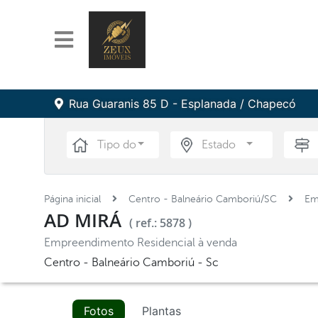
Rua Guaranis 85 D - Esplanada / Chapecó
Tipo do Imóvel
Estado
Página inicial
Centro - Balneário Camboriú/SC
Em
AD MIRÁ
( ref.: 5878 )
Empreendimento Residencial à venda
Centro - Balneário Camboriú - Sc
Fotos
Plantas