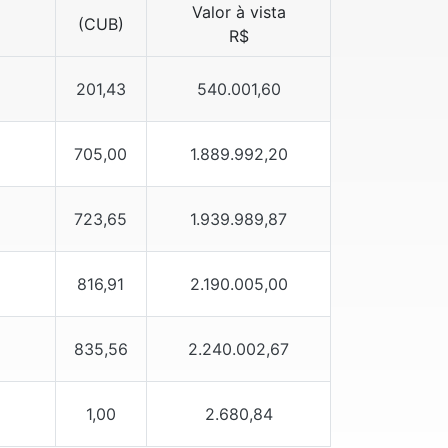
Valor à vista
(CUB)
R$
201,43
540.001,60
705,00
1.889.992,20
723,65
1.939.989,87
816,91
2.190.005,00
835,56
2.240.002,67
1,00
2.680,84