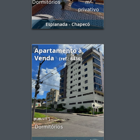
Dormitórios
m²
privativo
Esplanada - Chapecó
Apartamento à
Venda
(ref.: 6436)
1
Dormitórios