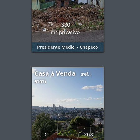
330
m² privativo
Presidente Médici - Chapecó
Casa à Venda
(ref.:
6101)
5
263