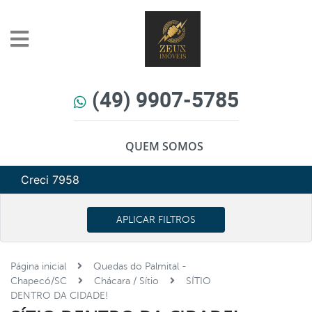
(49) 9907-5785
QUEM SOMOS
Creci 7958
APLICAR FILTROS
Página inicial
Quedas do Palmital -
Chapecó/SC
Chácara / Sítio
SÍTIO
DENTRO DA CIDADE!