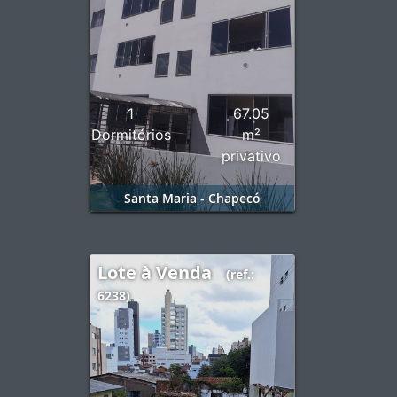
1
67.05
Dormitórios
m²
privativo
Santa Maria - Chapecó
Lote à Venda
(ref.:
6238)