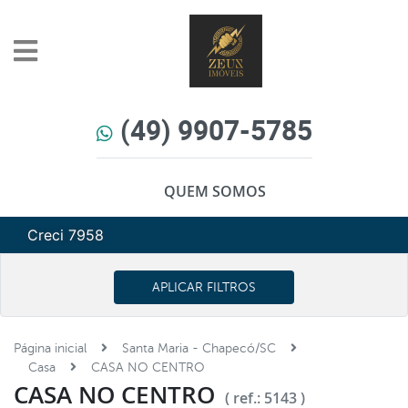
(49) 9907-5785
QUEM SOMOS
Creci 7958
APLICAR FILTROS
Página inicial
Santa Maria - Chapecó/SC
Casa
CASA NO CENTRO
CASA NO CENTRO
( ref.: 5143 )