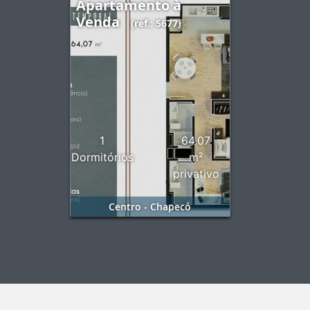
Apartamento à
Venda
(ref.: 5677)
1
64.07
Dormitórios
m²
privativo
Centro - Chapecó