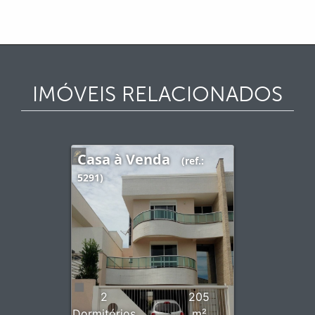
IMÓVEIS RELACIONADOS
Casa à Venda
(ref.:
5291)
2
205
Dormitórios
m²