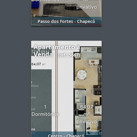
privativo
Passo dos Fortes - Chapecó
Apartamento à
Venda
(ref.: 5667)
1
64.07
Dormitórios
m²
privativo
Centro - Chapecó