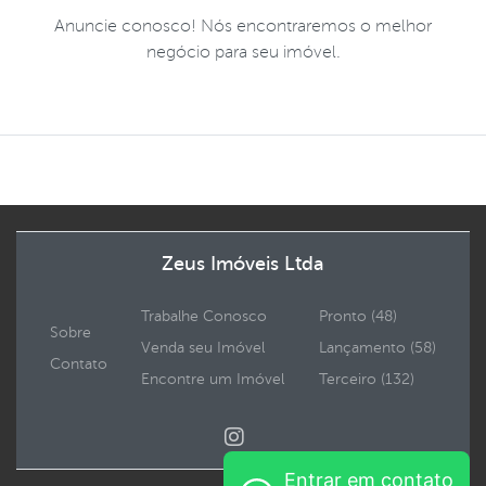
Anuncie conosco! Nós encontraremos o melhor
negócio para seu imóvel.
Zeus Imóveis Ltda
Trabalhe Conosco
Pronto (48)
Sobre
Venda seu Imóvel
Lançamento (58)
Contato
Encontre um Imóvel
Terceiro (132)
Entrar em contato