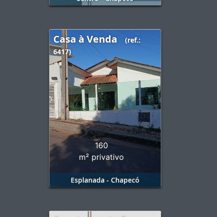
Casa à Venda
(ref.:
6417)
160
m² privativo
Esplanada - Chapecó