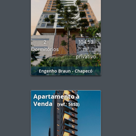
2
104.53
Dormitórios
m²
privativo
Engenho Braun - Chapecó
Apartamento à
Venda
(ref.: 5653)