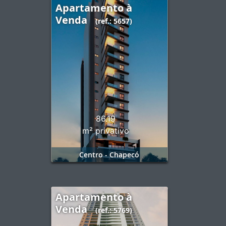
Apartamento à
Venda
(ref.: 5657)
86.19
m² privativo
Centro - Chapecó
Apartamento à
Venda
(ref.: 5769)