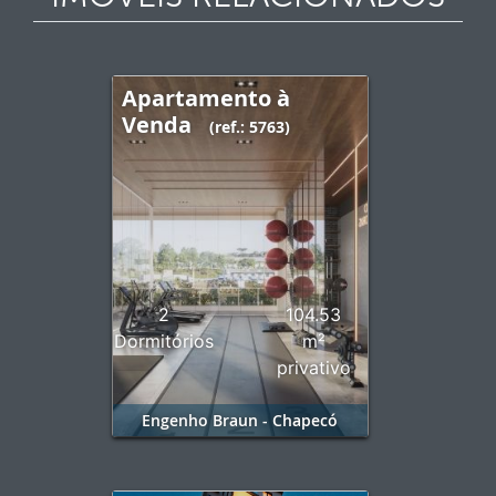
Apartamento à
Venda
(ref.: 5763)
2
104.53
Dormitórios
m²
privativo
Engenho Braun - Chapecó