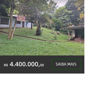
Quedas do Palmital - Chapecó
4.400.000,
SAIBA MAIS
R$
00
Área Total:
Área Privativa:
10.192,00m²
10.192,00m²
Centro - Chapecó