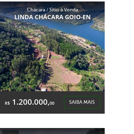
Área Total:
Chácara / Sítio à Venda
196,00m²
LINDA CHÁCARA GOIO-EN
Quedas do Palmital - Chapecó
1.200.000,
SAIBA MAIS
R$
00
Área Total:
Área Privativa:
25.800,00m²
25.800,00m²