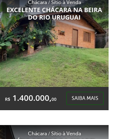
Chácara / Sítio à Venda
Centro - Goio-En
EXCELENTE CHÁCARA NA BEIRA
DO RIO URUGUAI
1.400.000,
SAIBA MAIS
R$
00
2 Quartos
3 Banheiros
Área Total:
Área Privativa:
Chácara / Sítio à Venda
2.000,00m²
2.000,00m²