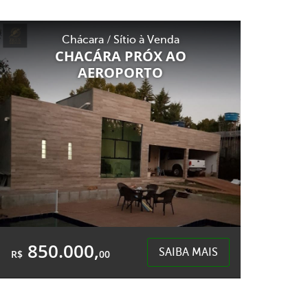
2 Quartos
4 Garagens
1 Banheiro
Área Total:
Área Privativa:
Chácara / Sítio à Venda
1.300,00m²
100,00m²
CHACÁRA PRÓX AO
AEROPORTO
Linha Olhos D`água - Nonoai
850.000,
SAIBA MAIS
R$
00
2 Quartos
3 Garagens
2 Banheiros