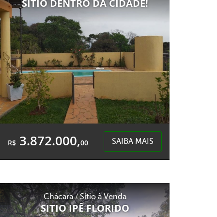
SÍTIO DENTRO DA CIDADE!
Interior - Chapecó
3.872.000,
SAIBA MAIS
R$
00
2 Quartos
2 Garagens
2 Banheiros
Área Privativa:
Chácara / Sítio à Venda
300,00m²
SITIO IPÊ FLORIDO