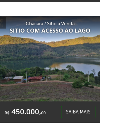
3 Quartos
2 Garagens
2 Banheiros
Área Total:
Área Privativa:
Chácara / Sítio à Venda
6.000,00m²
140,00m²
SITIO COM ACESSO AO LAGO
Interior Nova Itaberaba - Nova Itaberaba
450.000,
SAIBA MAIS
R$
00