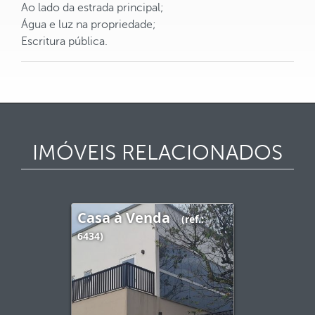
Ao lado da estrada principal;
Água e luz na propriedade;
Escritura pública.
IMÓVEIS RELACIONADOS
Casa à Venda
(ref.:
6434)