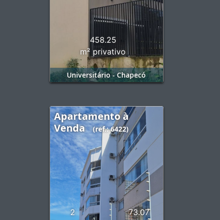
458.25
m² privativo
Universitário - Chapecó
Apartamento à
Venda
(ref.: 6422)
2
73.07