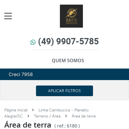
(49) 9907-5785
QUEM SOMOS
Creci 7958
APLICAR FILTROS
Página inicial
Linha Cambucica - Planalto
Alegre/SC
Terreno / Área
Área de terra
Área de terra
( ref.: 6180 )