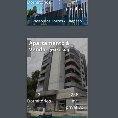
Dormitórios
m²
privativo
Passo dos Fortes - Chapecó
Apartamento à
Venda
(ref.: 6349)
3
255
Dormitórios
m²
privativo