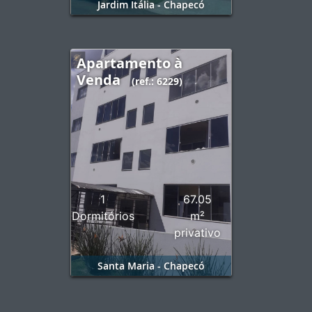
Jardim Itália - Chapecó
Apartamento à
Venda
(ref.: 6229)
1
67.05
Dormitórios
m²
privativo
Santa Maria - Chapecó