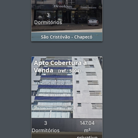
3
Dormitórios
São Cristóvão - Chapecó
Apto Cobertura à
Venda
(ref.: 5004)
3
147.04
Dormitórios
m²
privativo