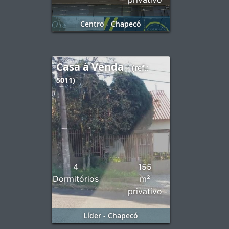
Centro - Chapecó
Casa à Venda
(ref.:
5011)
4
155
Dormitórios
m²
privativo
Líder - Chapecó