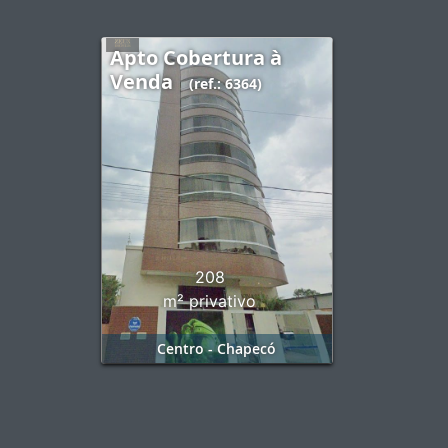
Apto Cobertura à
Venda
(ref.: 6364)
208
m² privativo
Centro - Chapecó