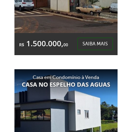
1.500.000,
SAIBA MAIS
R$
00
Área Total:
Área Privativa:
900,00m²
900,00m²
Casa em Condomínio à Venda
Esplanada - Chapecó
CASA NO ESPELHO DAS AGUAS