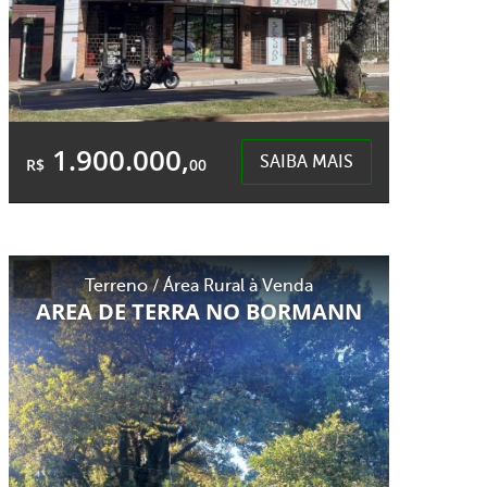
1.900.000,
SAIBA MAIS
R$
00
5 Quartos
1 Garagem
8 Banheiros
Área Total:
Área Privativa:
Terreno / Área Rural à Venda
450,00m²
352,00m²
AREA DE TERRA NO BORMANN
São Cristóvão - Chapecó