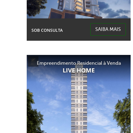
SAIBA MAIS
SOB CONSULTA
2 Garagens
4 Banheiros
Área Total:
Área Privativa:
Empreendimento Residencial à Venda
2,30m²
165,66m²
LIVE HOME
Centro - Chapecó