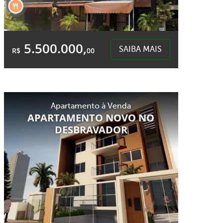
5.500.000,
SAIBA MAIS
R$
00
Área Total:
Área Privativa:
1.200,00m²
1.200,00m²
Apartamento à Venda
Centro - Chapecó
APARTAMENTO NOVO NO
DESBRAVADOR