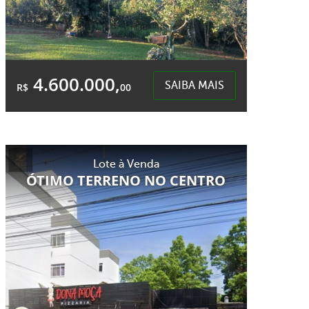
4.600.000,
SAIBA MAIS
R$
00
Área Total:
Área Privativa:
20.000,00m²
20.000,00m²
Lote à Venda
Centro (Marechal Bormann) - Chapecó
ÓTIMO TERRENO NO CENTRO