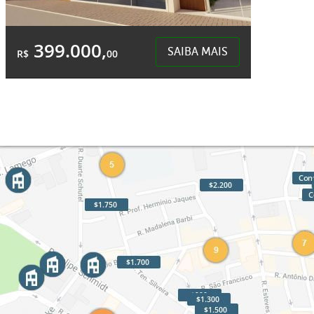
399.000,
SAIBA MAIS
R$
00
1 Quarto
1 Garagem
2 Banheiros
Área Total:
Área Privativa:
101,75m²
99,33m²
Desbravador - Chapecó