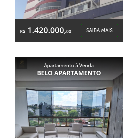
1.420.000,
SAIBA MAIS
R$
00
2 Garagens
4 Banheiros
Área Total:
Área Privativa:
Apartamento à Venda
233,36m²
161,67m²
BELO APARTAMENTO
Centro - Chapecó