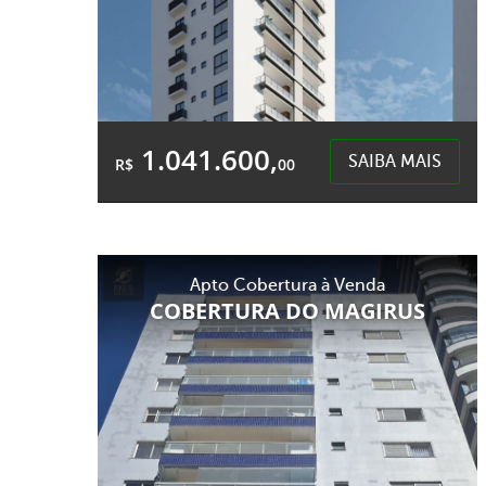
1.041.600,
SAIBA MAIS
R$
00
2 Garagens
4 Banheiros
Área Total:
Área Privativa:
Apto Cobertura à Venda
210,00m²
123,00m²
COBERTURA DO MAGIRUS
Presidente Médici - Chapecó