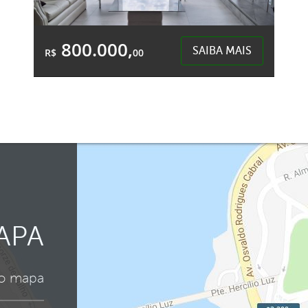
800.000,
SAIBA MAIS
R$
00
2 Quartos
1 Garagem
2 Banheiros
Área Total:
Área Privativa:
154,65m²
106,00m²
Centro - Chapecó
APA
lo mapa