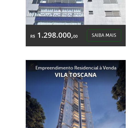
1.298.000,
SAIBA MAIS
R$
00
3 Quartos
2 Garagens
2 Banheiros
Área Total:
Área Privativa:
Empreendimento Residencial à Venda
218,61m²
147,04m²
VILA TOSCANA
Centro - Chapecó