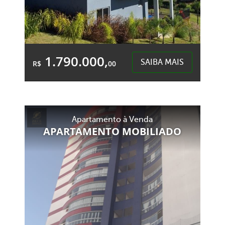
1.790.000,
SAIBA MAIS
R$
00
3 Quartos
4 Garagens
3 Banheiros
Área Total:
Área Privativa:
Apartamento à Venda
1.000,00m²
258,88m²
APARTAMENTO MOBILIADO
Colonia BAcia - Cordilheira Alta