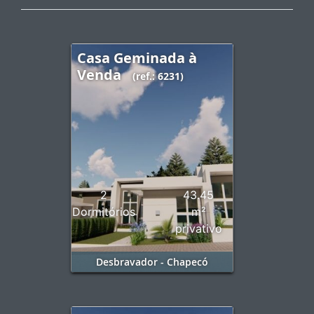
Casa Geminada à
Venda
(ref.: 6231)
2
43.45
Dormitórios
m²
privativo
Desbravador - Chapecó