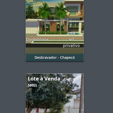
2
288
Dormitórios
m²
privativo
Desbravador - Chapecó
Lote à Venda
(ref.:
5802)