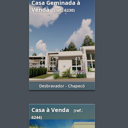
Casa Geminada à
Venda
(ref.: 6230)
2
43.22
Dormitórios
m²
privativo
Desbravador - Chapecó
Casa à Venda
(ref.:
6244)