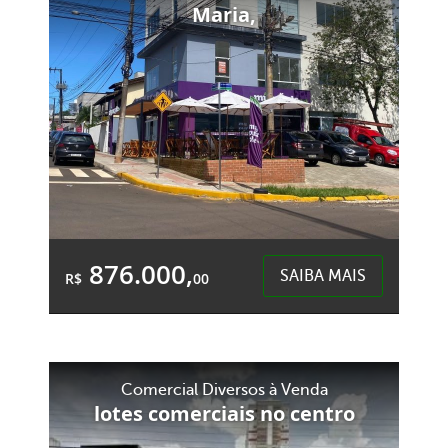
1.320,00m²
Maria,
Dist. Industrial Sergio Davi - Xaxim
876.000,
SAIBA MAIS
R$
00
&Accute;rea Total:
&Accute;rea
141,98m²
Privativa:
103,60m²
Comercial Diversos à Venda
lotes comerciais no centro
Santa Maria - Chapecó