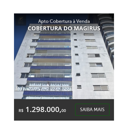
5 Quartos
1 Garagem
8 Banheiros
Área Total:
Área Privativa:
Apto Cobertura à Venda
450,00m²
352,00m²
COBERTURA DO MAGIRUS
São Cristóvão - Chapecó
1.298.000,
SAIBA MAIS
R$
00
3 Quartos
2 Garagens
2 Banheiros