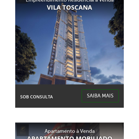
Empreendimento Residencial à Venda
Centro (Marechal Bormann) - Chapecó
VILA TOSCANA
SAIBA MAIS
SOB CONSULTA
2 Garagens
4 Banheiros
Área Total:
Área Privativa:
Apartamento à Venda
2,30m²
165,66m²
APARTAMENTO MOBILIADO