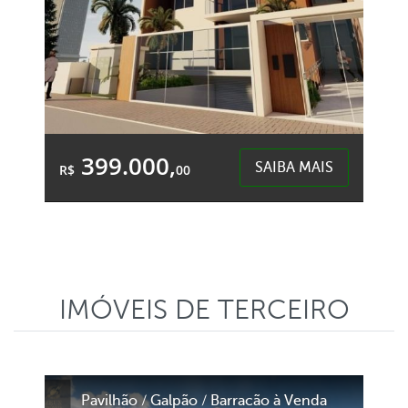
399.000,
SAIBA MAIS
R$
00
1 Quarto
1 Garagem
2 Banheiros
Área Total:
Área Privativa:
101,75m²
99,33m²
IMÓVEIS DE TERCEIRO
Desbravador - Chapecó
Pavilhão / Galpão / Barracão à Venda