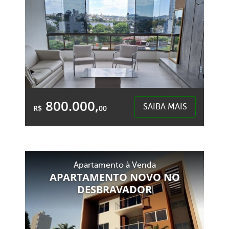
800.000,
SAIBA MAIS
R$
00
2 Quartos
1 Garagem
2 Banheiros
Área Total:
Área Privativa:
Apartamento à Venda
154,65m²
106,00m²
APARTAMENTO NOVO NO
DESBRAVADOR
Centro - Chapecó