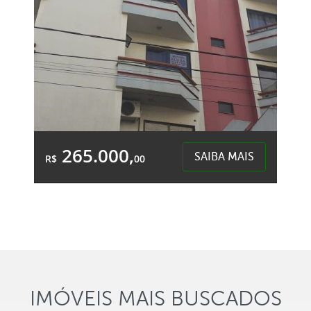
265.000,
SAIBA MAIS
R$
00
1 Banheiro
&Accute;rea Total:
&Accute;rea
46,38m²
Privativa:
37,00m²
Centro - Chapecó
IMÓVEIS MAIS BUSCADOS