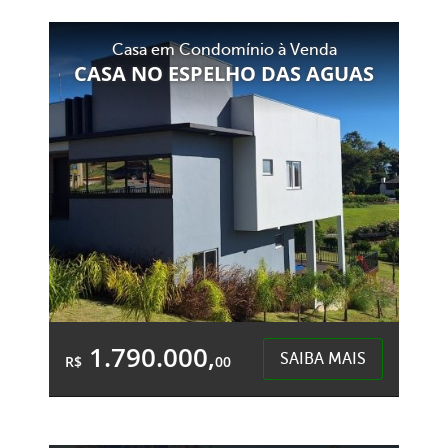
Área Total:
Área Privativa:
Casa em Condomínio à Venda
218,61m²
147,04m²
CASA NO ESPELHO DAS AGUAS
Centro - Chapecó
1.790.000,
SAIBA MAIS
R$
00
3 Quartos
4 Garagens
3 Banheiros