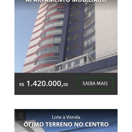
Centro - Chapecó
1.420.000,
SAIBA MAIS
R$
00
2 Garagens
4 Banheiros
Área Total:
Área Privativa:
Lote à Venda
233,36m²
161,67m²
ÓTIMO TERRENO NO CENTRO