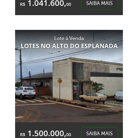
1.041.600,
SAIBA MAIS
R$
00
2 Garagens
4 Banheiros
Área Total:
Área Privativa:
Lote à Venda
210,00m²
123,00m²
LOTES NO ALTO DO ESPLANADA
Presidente Médici - Chapecó
1.500.000,
SAIBA MAIS
R$
00