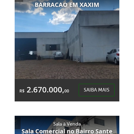
BARRACAO EM XAXIM
2.670.000,
SAIBA MAIS
R$
00
4 Banheiros
&Accute;rea Total:
&Accute;rea
Sala à Venda
4.000,00m²
Privativa:
Sala Comercial no Bairro Sante