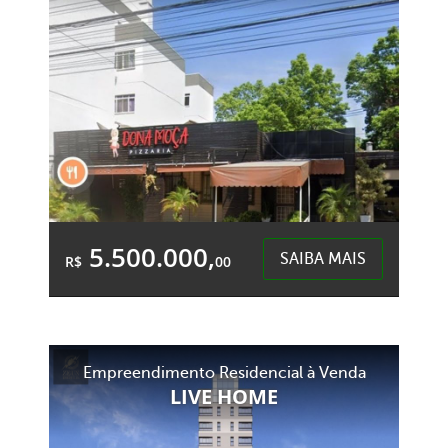
Centro - Chapecó
5.500.000,
SAIBA MAIS
R$
00
Área Total:
Área Privativa:
1.200,00m²
1.200,00m²
Empreendimento Residencial à Venda
Centro - Chapecó
LIVE HOME