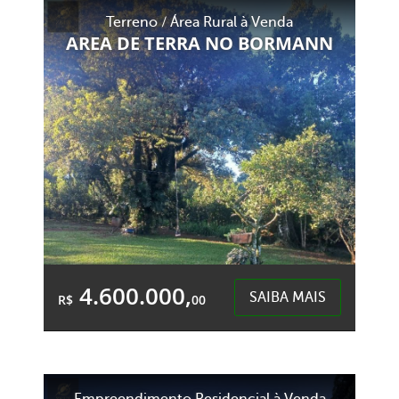
Área Total:
Área Privativa:
Terreno / Área Rural à Venda
1.000,00m²
258,88m²
AREA DE TERRA NO BORMANN
Colonia BAcia - Cordilheira Alta
4.600.000,
SAIBA MAIS
R$
00
Área Total:
Área Privativa:
20.000,00m²
20.000,00m²