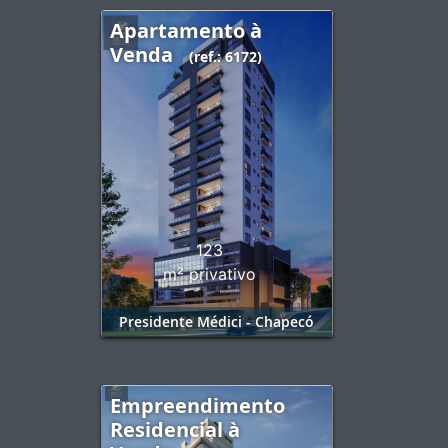
Apartamento à
Venda
(ref.: 6172)
123
m² privativo
Presidente Médici - Chapecó
Empreendimento
Residencial à