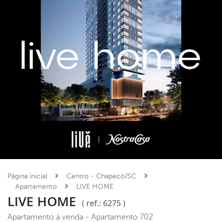
Página inicial
Centro - Chapecó/SC
Apartamento
LIVE HOME
LIVE HOME
( ref.: 6275 )
Apartamento à venda - Apartamento 702