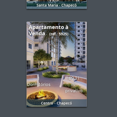
Santa Maria - Chapecó
Apartamento à
Venda
(ref.: 5925)
1
69.21
Dormitórios
m²
privativo
Centro - Chapecó