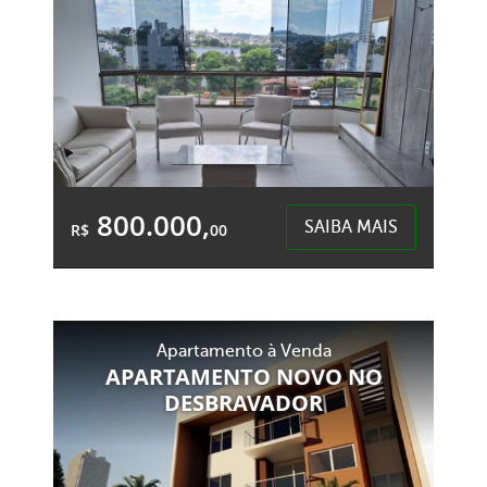
800.000,
SAIBA MAIS
R$
00
2 Quartos
1 Garagem
2 Banheiros
Área Total:
Área Privativa:
Apartamento à Venda
154,65m²
106,00m²
APARTAMENTO NOVO NO
DESBRAVADOR
Centro - Chapecó