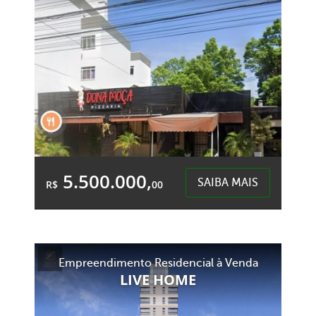
Centro - Chapecó
5.500.000,
SAIBA MAIS
R$
00
Área Total:
Área Privativa:
1.200,00m²
1.200,00m²
Empreendimento Residencial à Venda
Centro - Chapecó
LIVE HOME