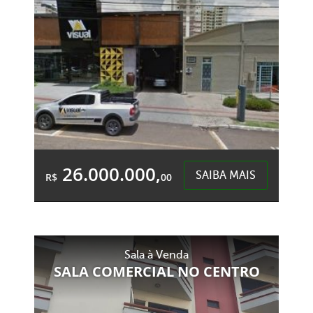
26.000.000,
SAIBA MAIS
R$
00
&Accute;rea Total:
&Accute;rea
3.540,00m²
Privativa:
3.540,00m²
Sala à Venda
SALA COMERCIAL NO CENTRO
Centro - Chapecó