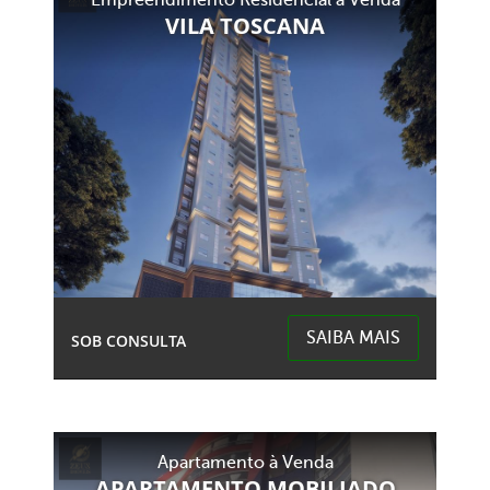
Empreendimento Residencial à Venda
Centro (Marechal Bormann) - Chapecó
VILA TOSCANA
SAIBA MAIS
SOB CONSULTA
2 Garagens
4 Banheiros
Área Total:
Área Privativa:
Apartamento à Venda
2,30m²
165,66m²
APARTAMENTO MOBILIADO