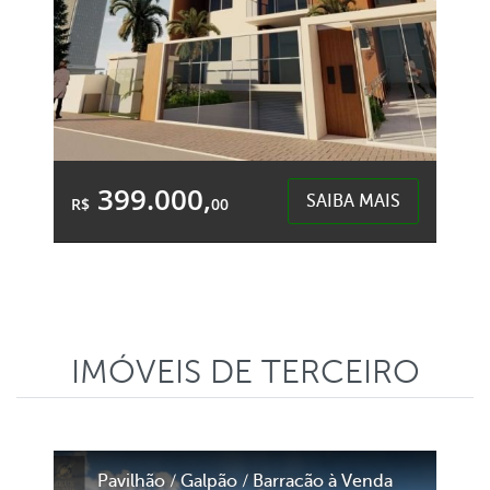
399.000,
SAIBA MAIS
R$
00
1 Quarto
1 Garagem
2 Banheiros
Área Total:
Área Privativa:
101,75m²
99,33m²
IMÓVEIS DE TERCEIRO
Desbravador - Chapecó
Pavilhão / Galpão / Barracão à Venda