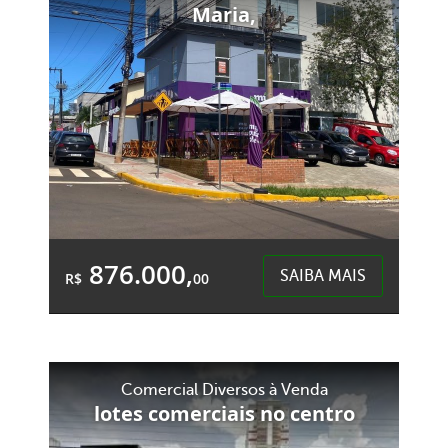
1.320,00m²
Maria,
Dist. Industrial Sergio Davi - Xaxim
876.000,
SAIBA MAIS
R$
00
&Accute;rea Total:
&Accute;rea
141,98m²
Privativa:
103,60m²
Comercial Diversos à Venda
lotes comerciais no centro
Santa Maria - Chapecó