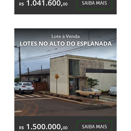
1.041.600,
SAIBA MAIS
R$
00
2 Garagens
4 Banheiros
Área Total:
Área Privativa:
Lote à Venda
210,00m²
123,00m²
LOTES NO ALTO DO ESPLANADA
Presidente Médici - Chapecó
1.500.000,
SAIBA MAIS
R$
00