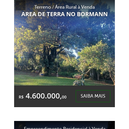
Área Total:
Área Privativa:
Terreno / Área Rural à Venda
1.000,00m²
258,88m²
AREA DE TERRA NO BORMANN
Colonia BAcia - Cordilheira Alta
4.600.000,
SAIBA MAIS
R$
00
Área Total:
Área Privativa:
20.000,00m²
20.000,00m²