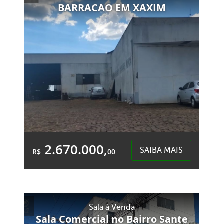
BARRACAO EM XAXIM
2.670.000,
SAIBA MAIS
R$
00
4 Banheiros
&Accute;rea Total:
&Accute;rea
Sala à Venda
4.000,00m²
Privativa:
Sala Comercial no Bairro Sante