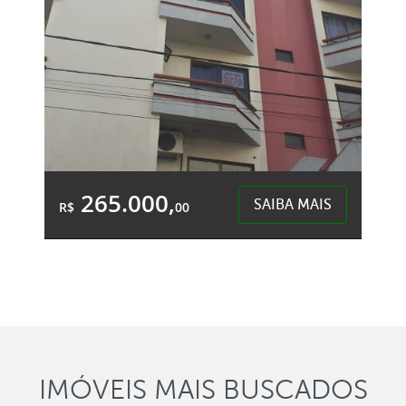
265.000,
SAIBA MAIS
R$
00
1 Banheiro
&Accute;rea Total:
&Accute;rea
46,38m²
Privativa:
37,00m²
Centro - Chapecó
IMÓVEIS MAIS BUSCADOS