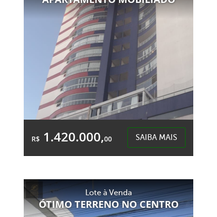
Centro - Chapecó
1.420.000,
SAIBA MAIS
R$
00
2 Garagens
4 Banheiros
Área Total:
Área Privativa:
Lote à Venda
233,36m²
161,67m²
ÓTIMO TERRENO NO CENTRO