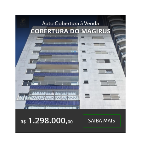
5 Quartos
1 Garagem
8 Banheiros
Área Total:
Área Privativa:
Apto Cobertura à Venda
450,00m²
352,00m²
COBERTURA DO MAGIRUS
São Cristóvão - Chapecó
1.298.000,
SAIBA MAIS
R$
00
3 Quartos
2 Garagens
2 Banheiros