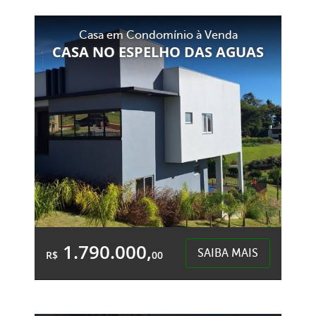
Área Total:
Área Privativa:
Casa em Condomínio à Venda
218,61m²
147,04m²
CASA NO ESPELHO DAS AGUAS
Centro - Chapecó
1.790.000,
SAIBA MAIS
R$
00
3 Quartos
4 Garagens
3 Banheiros