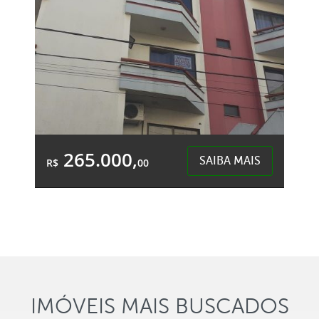
265.000,
SAIBA MAIS
R$
00
1 Banheiro
&Accute;rea Total:
&Accute;rea
46,38m²
Privativa:
37,00m²
Centro - Chapecó
IMÓVEIS MAIS BUSCADOS