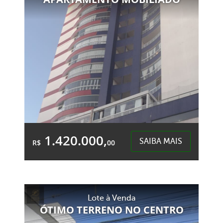
Centro - Chapecó
1.420.000,
SAIBA MAIS
R$
00
2 Garagens
4 Banheiros
Área Total:
Área Privativa:
Lote à Venda
233,36m²
161,67m²
ÓTIMO TERRENO NO CENTRO