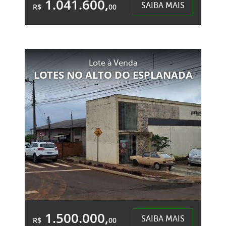
1.041.600,
SAIBA MAIS
R$
00
2 Garagens
4 Banheiros
Área Total:
Área Privativa:
Lote à Venda
210,00m²
123,00m²
LOTES NO ALTO DO ESPLANADA
Presidente Médici - Chapecó
1.500.000,
SAIBA MAIS
R$
00