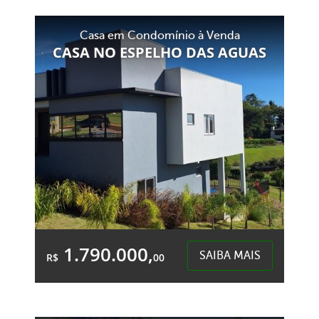
Área Total:
Área Privativa:
Casa em Condomínio à Venda
218,61m²
147,04m²
CASA NO ESPELHO DAS AGUAS
Centro - Chapecó
1.790.000,
SAIBA MAIS
R$
00
3 Quartos
4 Garagens
3 Banheiros