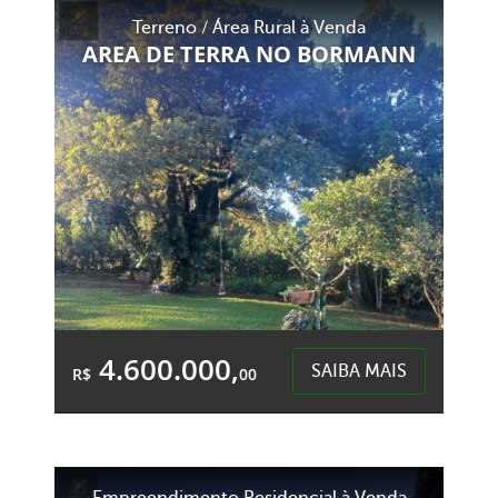
Área Total:
Área Privativa:
Terreno / Área Rural à Venda
1.000,00m²
258,88m²
AREA DE TERRA NO BORMANN
Colonia BAcia - Cordilheira Alta
4.600.000,
SAIBA MAIS
R$
00
Área Total:
Área Privativa:
20.000,00m²
20.000,00m²