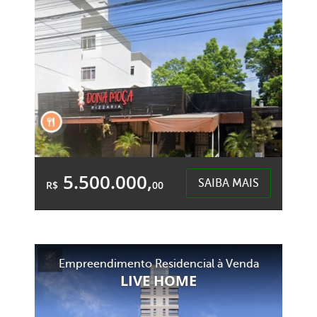
Centro - Chapecó
5.500.000,
SAIBA MAIS
R$
00
Área Total:
Área Privativa:
1.200,00m²
1.200,00m²
Empreendimento Residencial à Venda
Centro - Chapecó
LIVE HOME