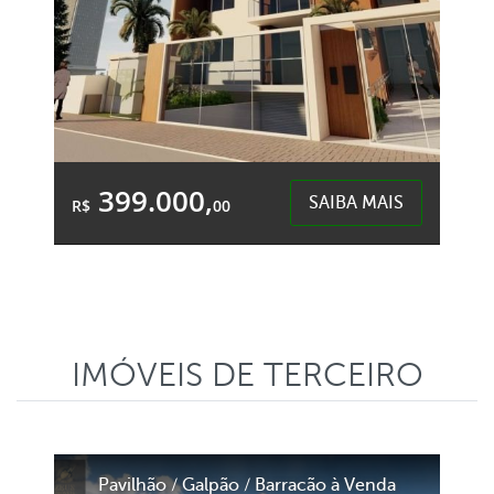
399.000,
SAIBA MAIS
R$
00
1 Quarto
1 Garagem
2 Banheiros
Área Total:
Área Privativa:
101,75m²
99,33m²
IMÓVEIS DE TERCEIRO
Desbravador - Chapecó
Pavilhão / Galpão / Barracão à Venda