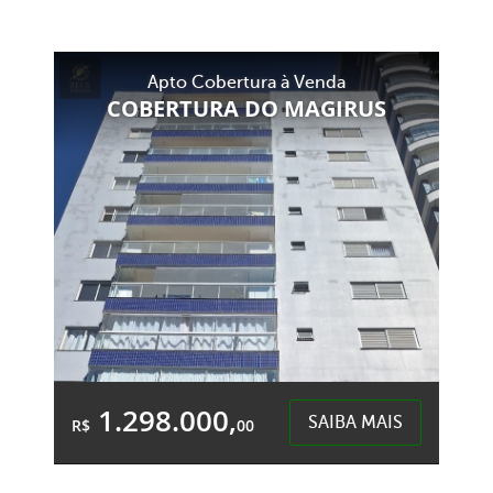
5 Quartos
1 Garagem
8 Banheiros
Área Total:
Área Privativa:
Apto Cobertura à Venda
450,00m²
352,00m²
COBERTURA DO MAGIRUS
São Cristóvão - Chapecó
1.298.000,
SAIBA MAIS
R$
00
3 Quartos
2 Garagens
2 Banheiros