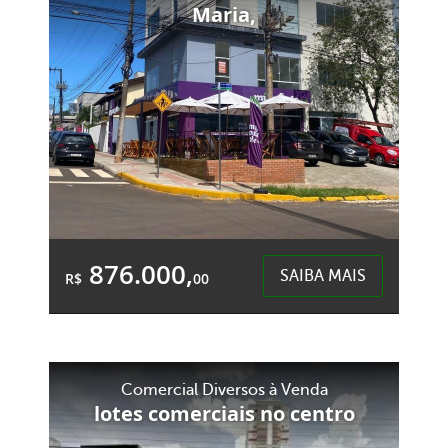
1.320,00m²
Maria,
Dist. Industrial Sergio Davi - Xaxim
876.000,
SAIBA MAIS
R$
00
&Accute;rea Total:
&Accute;rea
141,98m²
Privativa:
103,60m²
Comercial Diversos à Venda
lotes comerciais no centro
Santa Maria - Chapecó