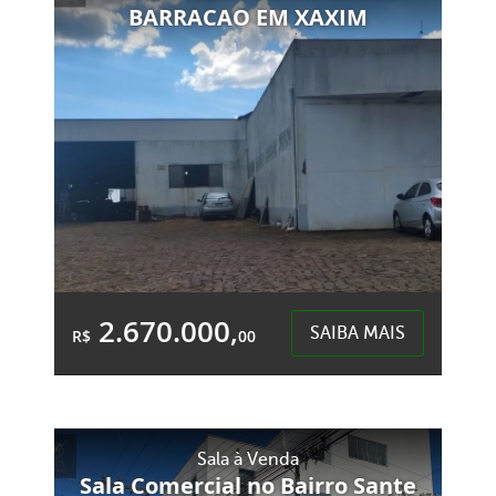
BARRACAO EM XAXIM
2.670.000,
SAIBA MAIS
R$
00
4 Banheiros
&Accute;rea Total:
&Accute;rea
Sala à Venda
4.000,00m²
Privativa:
Sala Comercial no Bairro Sante