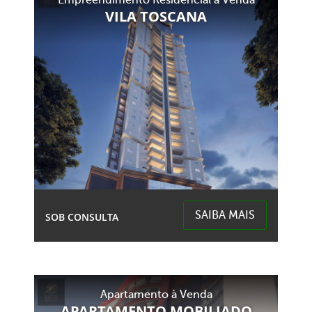
Empreendimento Residencial à Venda
Centro (Marechal Bormann) - Chapecó
VILA TOSCANA
SAIBA MAIS
SOB CONSULTA
2 Garagens
4 Banheiros
Área Total:
Área Privativa:
Apartamento à Venda
2,30m²
165,66m²
APARTAMENTO MOBILIADO