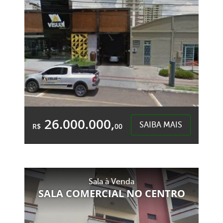
26.000.000,
SAIBA MAIS
R$
00
&Accute;rea Total:
&Accute;rea
3.540,00m²
Privativa:
3.540,00m²
Sala à Venda
SALA COMERCIAL NO CENTRO
Centro - Chapecó