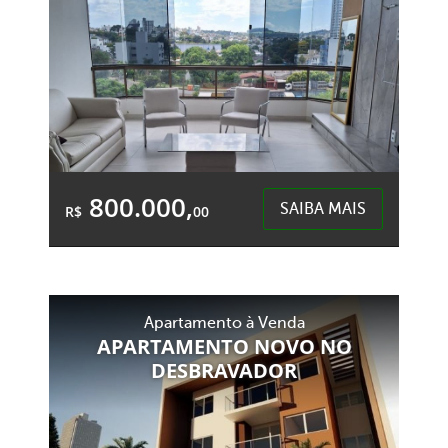
800.000,
SAIBA MAIS
R$
00
2 Quartos
1 Garagem
2 Banheiros
Área Total:
Área Privativa:
Apartamento à Venda
154,65m²
106,00m²
APARTAMENTO NOVO NO
DESBRAVADOR
Centro - Chapecó