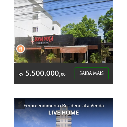
Centro - Chapecó
5.500.000,
SAIBA MAIS
R$
00
Área Total:
Área Privativa:
1.200,00m²
1.200,00m²
Empreendimento Residencial à Venda
Centro - Chapecó
LIVE HOME