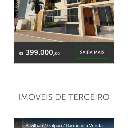
399.000,
SAIBA MAIS
R$
00
1 Quarto
1 Garagem
2 Banheiros
Área Total:
Área Privativa:
101,75m²
99,33m²
IMÓVEIS DE TERCEIRO
Desbravador - Chapecó
Pavilhão / Galpão / Barracão à Venda