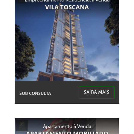
Empreendimento Residencial à Venda
Centro (Marechal Bormann) - Chapecó
VILA TOSCANA
SAIBA MAIS
SOB CONSULTA
2 Garagens
4 Banheiros
Área Total:
Área Privativa:
Apartamento à Venda
2,30m²
165,66m²
APARTAMENTO MOBILIADO