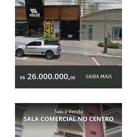
26.000.000,
SAIBA MAIS
R$
00
&Accute;rea Total:
&Accute;rea
3.540,00m²
Privativa:
3.540,00m²
Sala à Venda
SALA COMERCIAL NO CENTRO
Centro - Chapecó