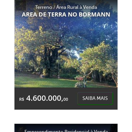
Área Total:
Área Privativa:
Terreno / Área Rural à Venda
1.000,00m²
258,88m²
AREA DE TERRA NO BORMANN
Colonia BAcia - Cordilheira Alta
4.600.000,
SAIBA MAIS
R$
00
Área Total:
Área Privativa:
20.000,00m²
20.000,00m²