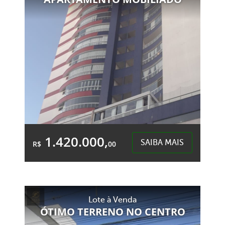
Centro - Chapecó
1.420.000,
SAIBA MAIS
R$
00
2 Garagens
4 Banheiros
Área Total:
Área Privativa:
Lote à Venda
233,36m²
161,67m²
ÓTIMO TERRENO NO CENTRO