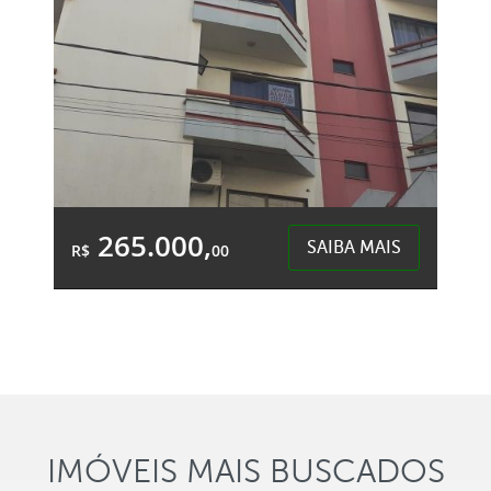
265.000,
SAIBA MAIS
R$
00
1 Banheiro
&Accute;rea Total:
&Accute;rea
46,38m²
Privativa:
37,00m²
Centro - Chapecó
IMÓVEIS MAIS BUSCADOS