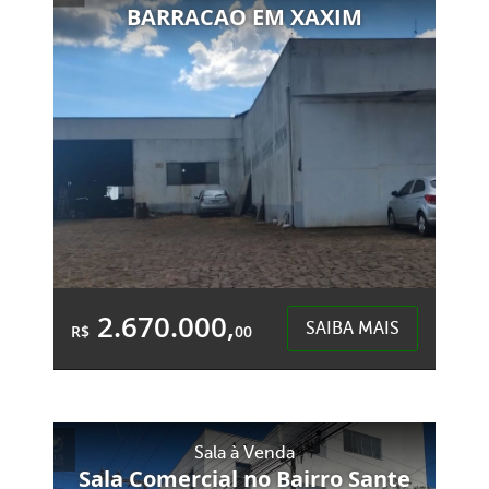
BARRACAO EM XAXIM
2.670.000,
SAIBA MAIS
R$
00
4 Banheiros
&Accute;rea Total:
&Accute;rea
Sala à Venda
4.000,00m²
Privativa:
Sala Comercial no Bairro Sante