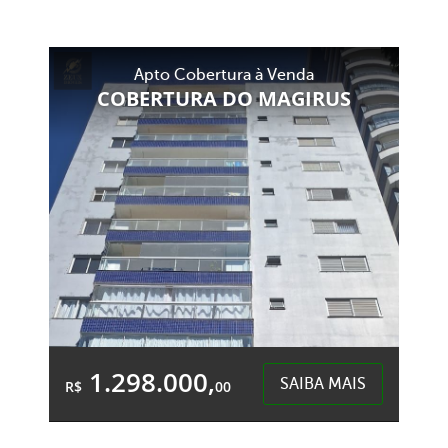
5 Quartos
1 Garagem
8 Banheiros
Área Total:
Área Privativa:
Apto Cobertura à Venda
450,00m²
352,00m²
COBERTURA DO MAGIRUS
São Cristóvão - Chapecó
1.298.000,
SAIBA MAIS
R$
00
3 Quartos
2 Garagens
2 Banheiros