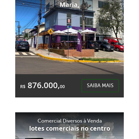
1.320,00m²
Maria,
Dist. Industrial Sergio Davi - Xaxim
876.000,
SAIBA MAIS
R$
00
&Accute;rea Total:
&Accute;rea
141,98m²
Privativa:
103,60m²
Comercial Diversos à Venda
lotes comerciais no centro
Santa Maria - Chapecó