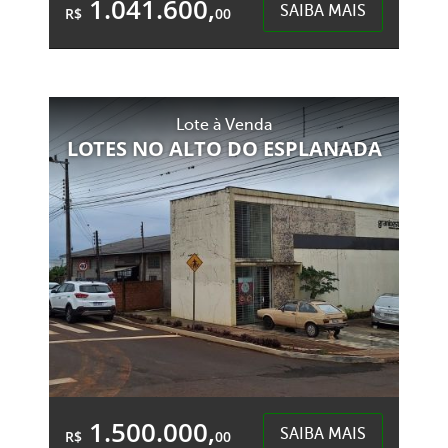
1.041.600,
SAIBA MAIS
R$
00
2 Garagens
4 Banheiros
Área Total:
Área Privativa:
Lote à Venda
210,00m²
123,00m²
LOTES NO ALTO DO ESPLANADA
Presidente Médici - Chapecó
1.500.000,
SAIBA MAIS
R$
00