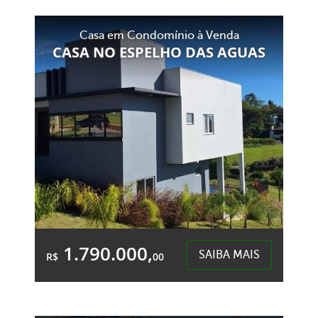
Área Total:
Área Privativa:
Casa em Condomínio à Venda
218,61m²
147,04m²
CASA NO ESPELHO DAS AGUAS
Centro - Chapecó
1.790.000,
SAIBA MAIS
R$
00
3 Quartos
4 Garagens
3 Banheiros