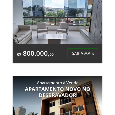
800.000,
SAIBA MAIS
R$
00
2 Quartos
1 Garagem
2 Banheiros
Área Total:
Área Privativa:
Apartamento à Venda
154,65m²
106,00m²
APARTAMENTO NOVO NO
DESBRAVADOR
Centro - Chapecó